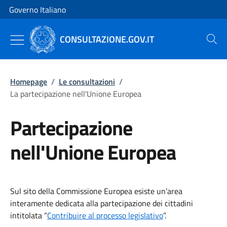
Vai al contenuto
Vai alla navigazione del sito
Governo Italiano
CONSULTAZIONE.GOV.IT
Cerca
Homepage
/
Le consultazioni
/
La partecipazione nell'Unione Europea
Partecipazione
nell'Unione Europea
Sul sito della Commissione Europea esiste un’area
interamente dedicata alla partecipazione dei cittadini
intitolata “
Contribuire al processo legislativo
”.