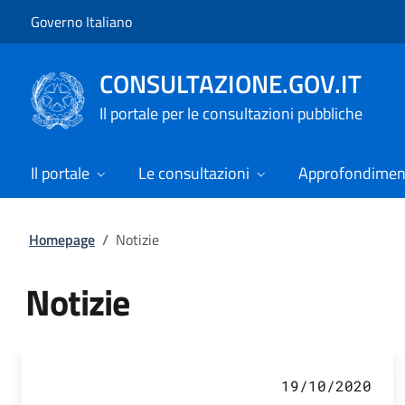
Vai al contenuto
Vai alla navigazione del sito
Governo Italiano
CONSULTAZIONE.GOV.IT
Il portale per le consultazioni pubbliche
Il portale
Le consultazioni
Approfondimen
Homepage
/
Notizie
Notizie
Tutti i contenuti della pagina Not
19/10/2020