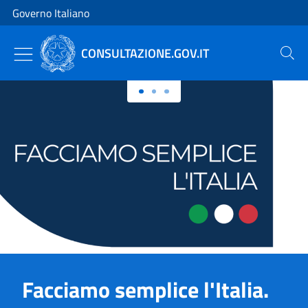
Vai al contenuto
Vai alla navigazione del sito
Governo Italiano
CONSULTAZIONE.GOV.IT
Cerca
Primo piano
Facciamo semplice l'Italia.