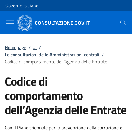
Vai al contenuto
Vai alla navigazione del sito
Governo Italiano
CONSULTAZIONE.GOV.IT
Cerca
Homepage
/
...
/
Le consultazioni delle Amministrazioni centrali
/
Codice di comportamento dell’Agenzia delle Entrate
Codice di
comportamento
dell’Agenzia delle Entrate
Con il Piano triennale per la prevenzione della corruzione e