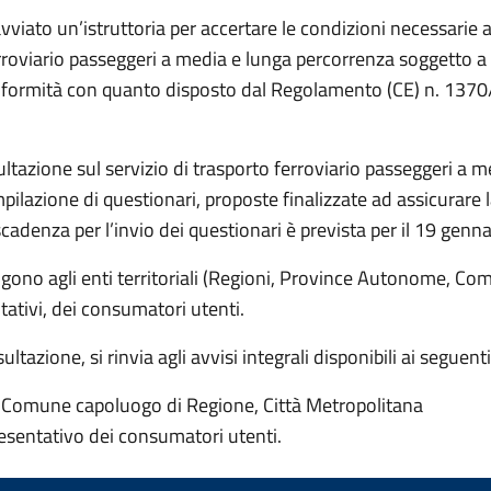
avviato un’istruttoria per accertare le condizioni necessarie ad
ferroviario passeggeri a media e lunga percorrenza soggetto a 
onformità con quanto disposto dal Regolamento (CE) n. 1370/
ultazione sul servizio di trasporto ferroviario passeggeri a m
compilazione di questionari, proposte finalizzate ad assicurare 
 scadenza per l’invio dei questionari è prevista per il 19 genn
ivolgono agli enti territoriali (Regioni, Province Autonome, C
ntativi, dei consumatori utenti.
ltazione, si rinvia agli avvisi integrali disponibili ai seguent
 Comune capoluogo di Regione, Città Metropolitana
resentativo dei consumatori utenti.