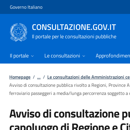
Vai al contenuto
Vai alla navigazione del sito
Governo Italiano
CONSULTAZIONE.GOV.IT
Il portale per le consultazioni pubbliche
Il portale
Le consultazioni
Approfondimen
Homepage
/
...
/
Le consultazioni delle Amministrazioni ce
Avviso di consultazione pubblica rivolto a Regioni, Province 
ferroviario passeggeri a media/lunga percorrenza soggetto a o
Avviso di consultazione p
capoluogo di Regione e Cit