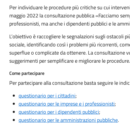
Per individuare le procedure più critiche su cui interven
maggio 2022 la consultazione pubblica «Facciamo semplice
professionisti, ma anche i dipendenti pubblici e le ammin
L’obiettivo è raccogliere le segnalazioni sugli ostacoli pi
sociale, identificando così i problemi più ricorrenti, come
superflue o complicate da ottenere. La consultazione vu
suggerimenti per semplificare e migliorare le procedure
Come partecipare
Per partecipare alla consultazione basta seguire le indic
questionario per i cittadini
;
questionario per le imprese e i professionisti
;
questionario per i dipendenti pubblici
;
questionario per le amministrazioni pubbliche
.