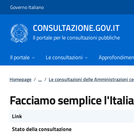
Vai al contenuto
Vai alla navigazione del sito
Governo Italiano
CONSULTAZIONE.GOV.IT
Il portale per le consultazioni pubbliche
Il portale
Le consultazioni
Approfondimen
Homepage
/
...
/
Le consultazioni delle Amministrazioni ce
Facciamo semplice l'Italia
Link
Stato della consultazione